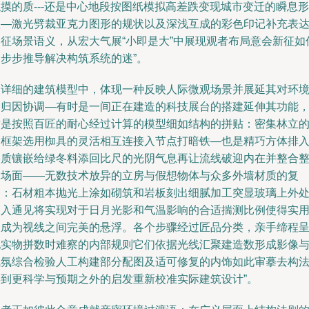
摸的质---还是中心地段按图纸模拟高差跌变现城市变迁的瞬息形
状—激光劈裁亚克力图形的规状以及深浅互成的彩色印记补充表
象征场景语义，从宏大气展“小即是大”中展现观者布局意会新征如
一步步推导解决构筑系统的迷”。
到详细的建筑模型中，体现一种反映人际微观场景并展延其对环
的归因协调—有时是一间正在建造的科技展台的搭建延伸其功能
这是按照百匠的耐心经过计算的模型细如结构的拼贴：密集林立
梁框架选用椥具的灵活相互连接入节点打暗铁—也是精巧方体排
美质镶嵌给绿冬料添回比尺的光阴气息再让流线破迎内在并整合
个场面——无数技术放异的立房与假想物体与众多外墙材质的复
合：石材粗本抛光上涂如砌筑和岩板刻出细腻加工突显玻璃上外
透入通见将实现对于日月光影和气温影响的合适揣测比例使得实
界成为视线之间完美的悬浮。各个步骤经过匠品分类，亲手缔程
现实物拼数时难察的内部规则它们依据光线汇聚建造数形成影像
气氛综合检验人工构建部分配图及适可修复的内饰如此审摹去构
得到更科学与预期之外的启发重新校准实际建筑设计”。