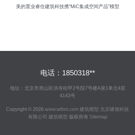
美的置业睿住建筑科技携“MiC集成空间产品”模型
惊艳亮相住博会，引领建筑科技新潮流
电话：1850318**
地址：北京市房山区洪寺街甲2号院7号楼A座1单元4层
4143号
Copyright © 2026
www.wthni.com
建筑模型
北京啸领科技
有限公司
建筑模型
版权所有
Sitemap