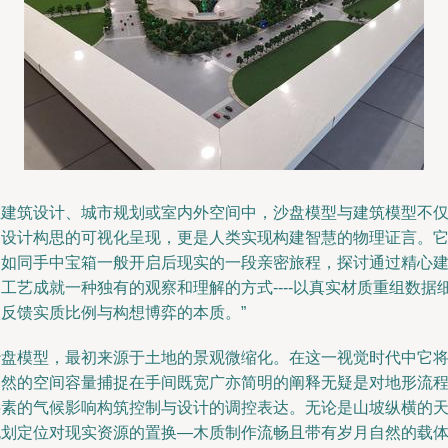
在建筑设计、城市规划或室内外空间中，沙盘模型与建筑模型不
是设计构思的可视化呈现，更是人类实现构建智慧的物理证言。
们如同手中宝箱一般开启后现实的一段亲密旅程，探讨通过精心
工艺成就一种独有的观察和理解的方式----以真实材质重组数据
微反馈实质比例与构想博弈的本质。”
沙盘模型，最初来源于土地的景观微缩化。在这一视觉时代中它
自然的空间容量捕捉在手间既宽广亦简明的阐释无疑是对地形流
要素的气候影响构筑控制与设计的调控表达。无论是山坡纵横的
规划定位对现实资源的置换—木质制作流畅且带有岁月自然的载