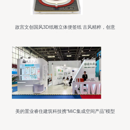
故宫文创国风3D纸雕立体便签纸 古风精粹，创意
礼物之选
美的置业睿住建筑科技携“MiC集成空间产品”模型
惊艳亮相住博会，引领建筑科技新潮流